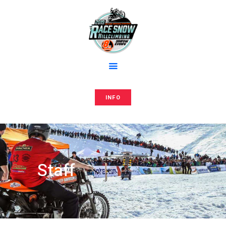
Home
Anmeldung
RACE AND SNOW
Media
Hillclimbing events
Editions
Team
Store
INFO
Press
Contacts
Staff