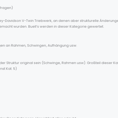
hfragen)
arley-Davidson V-Twin Triebwerk, an denen aber strukturelle Änderu
cht wurden. Buell’s werden in dieser Kategorie gewertet.
ngen an Rahmen, Schwingen, Aufhängung usw.
er Struktur original sein (Schwinge, Rahmen usw). Großteil dieser Ka
st Kat. 5)