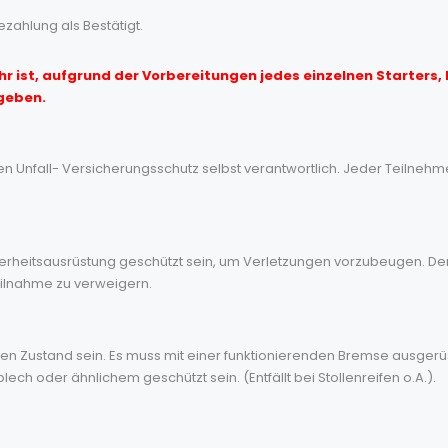
ezahlung als Bestätigt.
r ist, aufgrund der Vorbereitungen jedes einzelnen Starters,
geben.
hen Unfall- Versicherungsschutz selbst verantwortlich. Jeder Teilneh
rheitsausrüstung geschützt sein, um Verletzungen vorzubeugen. Der 
eilnahme zu verweigern.
n Zustand sein. Es muss mit einer funktionierenden Bremse ausgerüs
h oder ähnlichem geschützt sein. (Entfällt bei Stollenreifen o.A.).