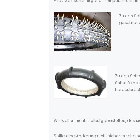
Alles was sonst nirgends reinpasst fährt in 
Zu den Spi
geschraub
Zu den Schau
Schaufeln se
herausbrech
Wir wollen nichts selbstgebasteltes, das 
Sollte eine Änderung nicht sicher erschei