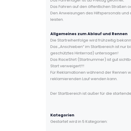
Das Fahrerlager ist ab Freitag geöffnet.
Das Fahren auf den öffentlichen Straßen o
Den Anweisungen des Hilfspersonals und d
leisten.
Allgemeines zum Ablauf und Rennen
Die Startreihenfolge wird frühzeitig bek
Das „Anschieben“ im Startbereich ist nur 
geschütztes Hinterrad) untersagen!
Das RaceShirt (Startnummer) ist gut sicht
Start verweigert!!!
Für Reklamationen während der Rennen wi
reklamierenden Lauf wenden kann.
Der Startbereich ist außer für die startend
Kategorien
Gestartet wird in 5 Kategorien: