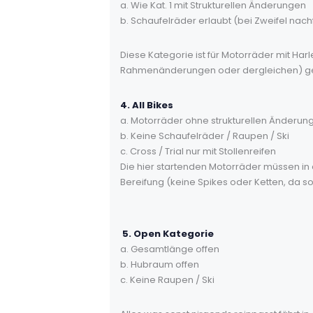
a. Wie Kat. 1 mit Strukturellen Änderungen
b. Schaufelräder erlaubt (bei Zweifel nac
Diese Kategorie ist für Motorräder mit H
Rahmenänderungen oder dergleichen) gema
4. All Bikes
a. Motorräder ohne strukturellen Änderu
b. Keine Schaufelräder / Raupen / Ski
c. Cross / Trial nur mit Stollenreifen
Die hier startenden Motorräder müssen in d
Bereifung (keine Spikes oder Ketten, da son
5. Open Kategorie
a. Gesamtlänge offen
b. Hubraum offen
c. Keine Raupen / Ski