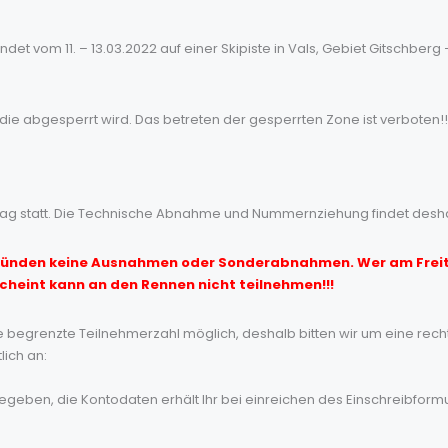
et vom 11. – 13.03.2022 auf einer Skipiste in Vals, Gebiet Gitschberg – 
g, die abgesperrt wird. Das betreten der gesperrten Zone ist verbote
g statt. Die Technische Abnahme und Nummernziehung findet deshalb
ründen keine Ausnahmen oder Sonderabnahmen. Wer am Frei
eint kann an den Rennen nicht teilnehmen!!!
 begrenzte Teilnehmerzahl möglich, deshalb bitten wir um eine rechtz
ich an:
eben, die Kontodaten erhält Ihr bei einreichen des Einschreibformu