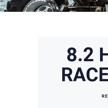
8.2 
RACE
RE