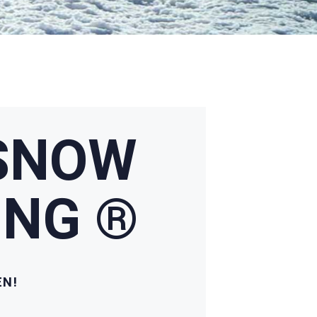
SNOW
ING
®
EN!