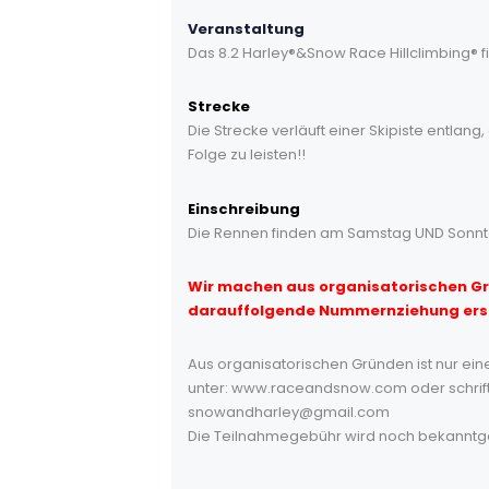
Veranstaltung
Das 8.2 Harley®&Snow Race Hillclimbing® find
Strecke
Die Strecke verläuft einer Skipiste entlan
Folge zu leisten!!
Einschreibung
Die Rennen finden am Samstag UND Sonnta
Wir machen aus organisatorischen G
darauffolgende Nummernziehung ersch
Aus organisatorischen Gründen ist nur eine
unter: www.raceandsnow.com oder schriftl
snowandharley@gmail.com
Die Teilnahmegebühr wird noch bekanntgeg