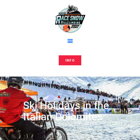
Home
Anmeldung
RACE AND SNOW
Media
Hillclimbing events
Editions
Team
Store
INFO
Press
Contacts
Ski Holidays in the
Italian Dolomites