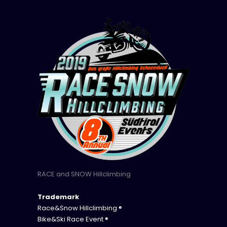
RACE and SNOW Hillclimbing
Trademark
Race&Snow Hillclimbing ®
Bike&Ski Race Event ®